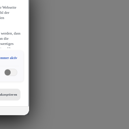
er Webseite
hl der
den
 werden, dass
an die
hwertiges
ion. Hieraus
sam
Immer aktiv
chlossen
erlangen
endige
ies auch für
er
etails zu den
tellungen am
akzeptieren
 auf unsere
mit
s, Porsche