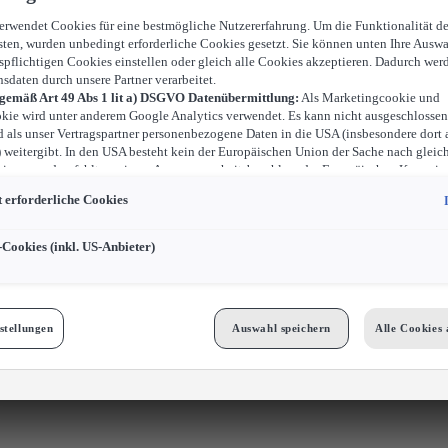
verwendet Cookies für eine bestmögliche Nutzererfahrung. Um die Funktionalität d
sten, wurden unbedingt erforderliche Cookies gesetzt. Sie können unten Ihre Auswa
spflichtigen Cookies einstellen oder gleich alle Cookies akzeptieren. Dadurch wer
nsdaten durch unsere Partner verarbeitet.
 gemäß Art 49 Abs 1 lit a) DSGVO Datenübermittlung:
Als Marketingcookie und
kie wird unter anderem Google Analytics verwendet. Es kann nicht ausgeschlossen
d als unser Vertragspartner personenbezogene Daten in die USA (insbesondere dort 
weitergibt. In den USA besteht kein der Europäischen Union der Sache nach gleic
iveau und es fehlt an einem Angemessenheitsbeschluss der Europäischen Kommiss
ür Sie Risiken ergeben, weil Sie Ihre Rechte als Betroffener in den USA nicht wirk
 erforderliche Cookies
können, in den USA keine Datenschutzgrundsätze bestehen, und weil nicht ausges
 dass aufgrund aktueller Gesetze US-Sicherheitsbehörden einen Zugriff auf Daten 
i Eingriffe in Ihre persönlichen Rechte und Freiheiten nicht auf das absolut Notw
-Cookies (inkl. US-Anbieter)
ind.
Sollten Sie das Setzen von Cookies für Marketingzwecke oder Leistungscook
ster erlauben, dann stimmen Sie damit auch gemäß Art 49 Abs 1 lit a) DSGVO d
 der in den entsprechenden Cookies enthaltenen personenbezogenen Daten zu. D
 für Zwecke von Google Analytics gesetzt werden, finden Sie in den Cookie-Eins
stellungen
Auswahl speichern
Alle Cookies 
bseite.
n frei, Ihre Einwilligung jederzeit zu geben, zu verweigern oder zurückzuziehen.
Cookies für Marketingzwecke:
Sofern Sie über einen von uns personalisierten Link
ngen, können Ihre erzeugten Daten, sofern Sie dem explizit zugestimmt („Cookies 
cke“) haben, von Ihrem zugeordneten Händler bzw. im Falle eines Porsche Betrieb
GmbH & Co KG, eingesehen werden.